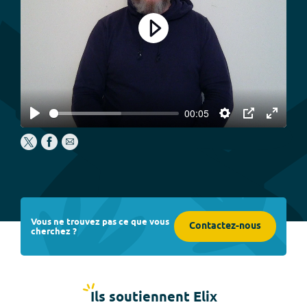
Play
00:05
Play
Settings
PIP
Enter
fullscree
Vous ne trouvez pas ce que vous
Contactez-nous
cherchez ?
Ils soutiennent Elix