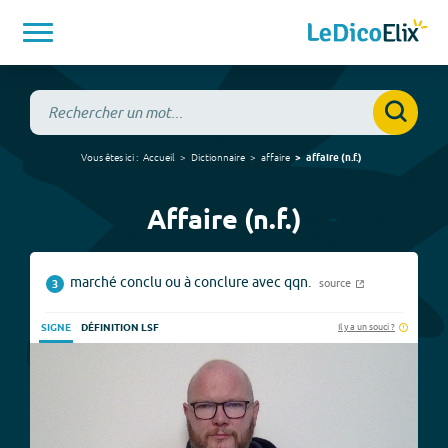
Vous êtes ici :
Accueil
Dictionnaire
affaire
affaire
(
n.f.
)
Affaire (n.f.)
marché conclu ou à conclure avec qqn.
source
3
Il y a un souci ?
SIGNE
DÉFINITION LSF