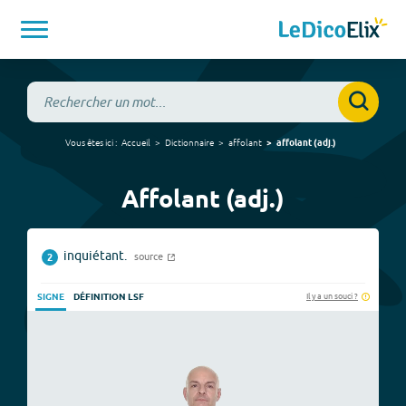
Vous êtes ici :
Accueil
Dictionnaire
affolant
affolant
(
adj.
)
Affolant (adj.)
inquiétant.
source
2
Il y a un souci ?
SIGNE
DÉFINITION LSF