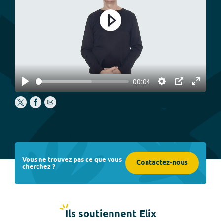
Play
00:04
Play
Settings
PIP
Enter
fullscree
Vous ne trouvez pas ce que vous
Contactez-nous
cherchez ?
Ils soutiennent Elix