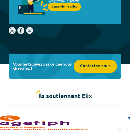
On y travaille, promis.
Demander la vidéo
Vous ne trouvez pas ce que vous
Contactez-nous
cherchez ?
Ils soutiennent Elix