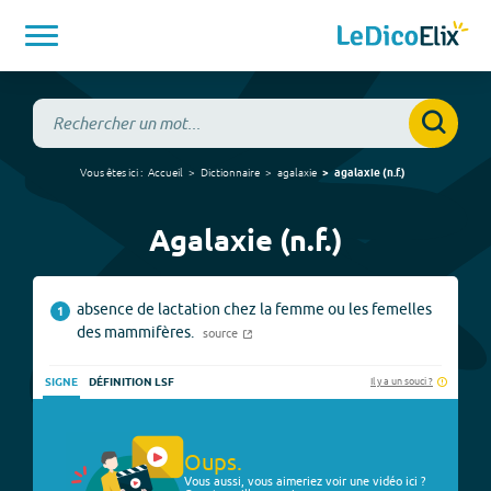
Vous êtes ici :
Accueil
Dictionnaire
agalaxie
agalaxie
(
n.f.
)
Agalaxie (n.f.)
absence de lactation chez la femme ou les femelles
1
des mammifères.
source
Il y a un souci ?
SIGNE
DÉFINITION LSF
Oups.
Vous aussi, vous aimeriez voir une vidéo ici ?