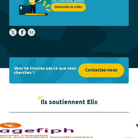
On y travaille, promis.
Demander la vidéo
Vous ne trouvez pas ce que vous
Contactez-nous
cherchez ?
Ils soutiennent Elix