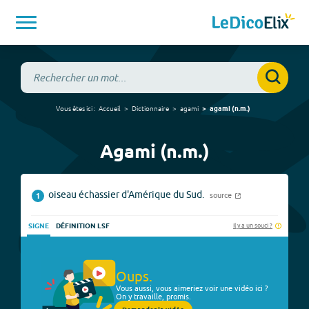
Vous êtes ici :
Accueil
Dictionnaire
agami
agami
(
n.m.
)
Agami (n.m.)
oiseau échassier d'Amérique du Sud.
source
1
Il y a un souci ?
SIGNE
DÉFINITION LSF
Oups.
Vous aussi, vous aimeriez voir une vidéo ici ?
On y travaille, promis.