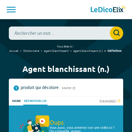
Vous êtes ici :
Accueil
Dictionnaire
agent blanchissant
agent blanchissant
(
n.
)
Définition
Agent blanchissant (n.)
produit qui décolore.
source
1
Il y a un souci ?
SIGNE
DÉFINITION LSF
Oups.
Vous aussi, vous aimeriez voir une vidéo ici ?
On y travaille, promis.