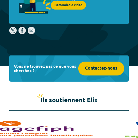
Demander la vidéo
Vous ne trouvez pas ce que vous
Contactez-nous
cherchez ?
Ils soutiennent Elix