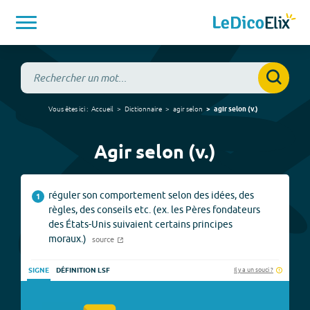
Vous êtes ici :
Accueil
Dictionnaire
agir selon
agir selon
(
v.
)
Agir selon (v.)
réguler son comportement selon des idées, des
1
règles, des conseils etc. (ex. les Pères fondateurs
des États-Unis suivaient certains principes
moraux.)
source
Il y a un souci ?
SIGNE
DÉFINITION LSF