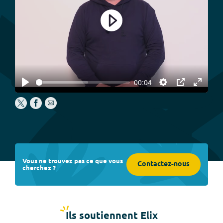
Play
00:04
Play
Settings
PIP
Enter
fullscree
Vous ne trouvez pas ce que vous
Contactez-nous
cherchez ?
Ils soutiennent Elix