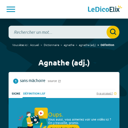
Vous êtes ici :
Accueil
Dictionnaire
agnathe
agnathe
(
adj.
)
Définition
Agnathe (adj.)
sans mâchoire
source
1
Il y a un souci ?
SIGNE
DÉFINITION LSF
Oups.
Vous aussi, vous aimeriez voir une vidéo ici ?
On y travaille, promis.