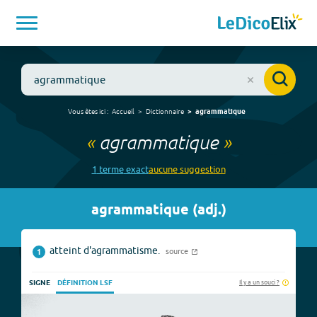
Vous êtes ici :
Accueil
Dictionnaire
agrammatique
«
agrammatique
»
1
terme
exact
aucune
suggestion
agrammatique
(
adj.
)
atteint d'agrammatisme.
source
1
Il y a un souci ?
SIGNE
DÉFINITION LSF