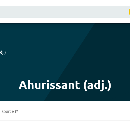
dj.
)
Ahurissant (adj.)
source