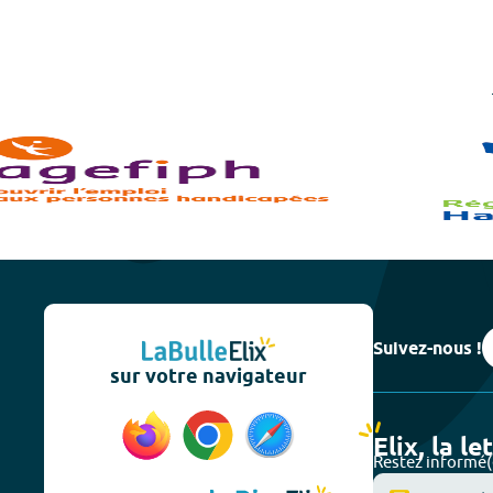
Suivez-nous !
sur votre navigateur
Elix, la le
Restez informé(