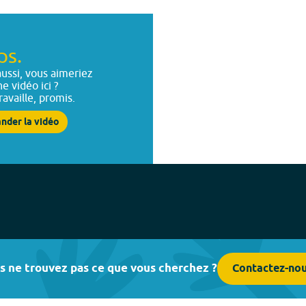
ps.
ussi, vous aimeriez
ne vidéo ici ?
ravaille, promis.
nder la vidéo
s ne trouvez pas ce que vous cherchez ?
Contactez-no