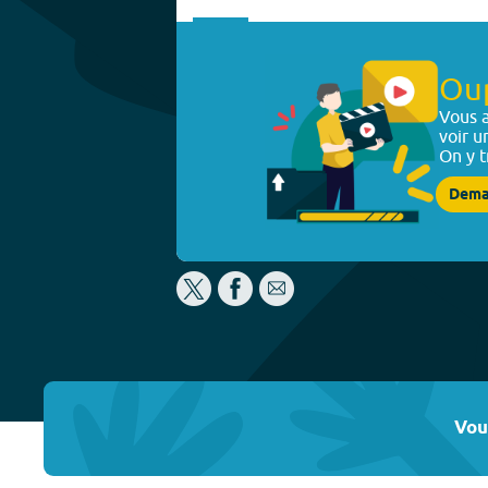
Ou
Vous a
voir u
On y t
Dema
Vou