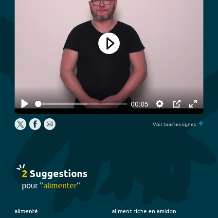
Play
00:05
Play
Settings
PIP
Enter
+
fullscree
Voir tous les signes
2
Suggestion
s
pour "
alimenter
"
alimenté
aliment riche en amidon