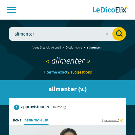
Vous êtes ici :
Accueil
Dictionnaire
alimenter
«
alimenter
»
1
terme
exact
2
suggestion
s
alimenter
(
v.
)
approvisionner.
source
1
Il y a un souci ?
SIGNE
DÉFINITION LSF