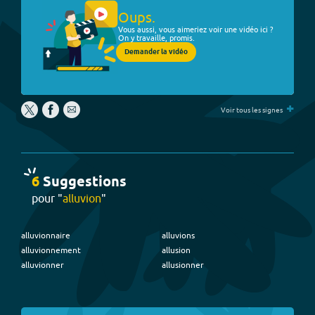
Oups.
Vous aussi, vous aimeriez voir une vidéo ici ?
On y travaille, promis.
Demander la vidéo
+
Voir tous les signes
6
Suggestion
s
pour "
alluvion
"
alluvionnaire
alluvions
alluvionnement
allusion
alluvionner
allusionner