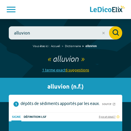
Vous êtes ici :
Accueil
Dictionnaire
alluvion
«
alluvion
»
1
terme
exact
6
suggestion
s
alluvion
(
n.f.
)
dépôts de sédiments apportés par les eaux.
source
1
Il y a un souci ?
SIGNE
DÉFINITION LSF