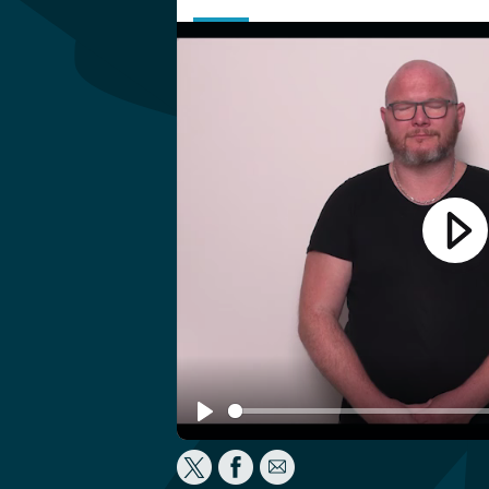
Play
Play