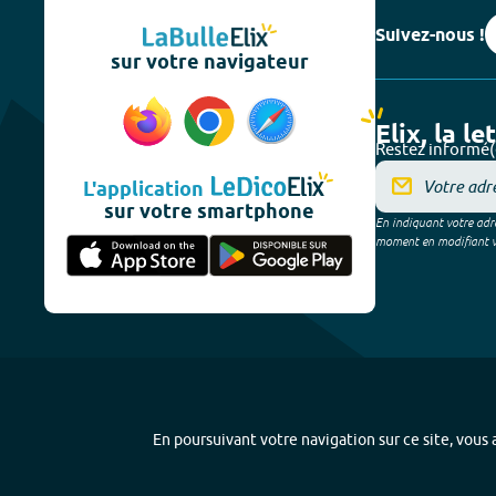
Suivez-nous !
sur votre navigateur
Elix, la le
Restez informé(
L'application
sur votre smartphone
En indiquant votre adre
moment en modifiant vos
En poursuivant votre navigation sur ce site, vous a
Plan du site
-