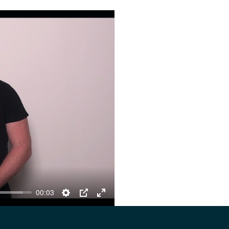
00:03
Settings
PIP
Enter
fullscreen