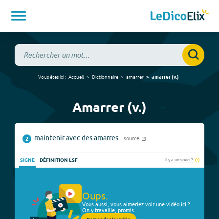
Vous êtes ici :
Accueil
Dictionnaire
amarrer
amarrer
(
v.
)
Amarrer (v.)
maintenir avec des amarres.
source
2
Il y a un souci ?
SIGNE
DÉFINITION LSF
Oups.
Vous aussi, vous aimeriez voir une vidéo ici ?
On y travaille, promis.