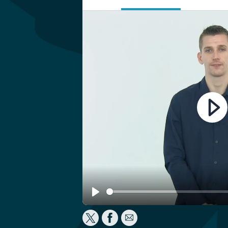
Play
Play