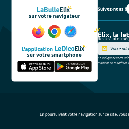
Suivez-nous !
sur votre navigateur
Elix, la le
Restez informé(
L'application
sur votre smartphone
En indiquant votre adre
moment en modifiant vos
En poursuivant votre navigation sur ce site, vous a
Plan du site
-