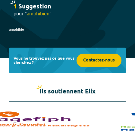
1
Suggestion
pour "
amphibien
"
amphibie
Vous ne trouvez pas ce que vous
Contactez-nous
cherchez ?
Ils soutiennent Elix