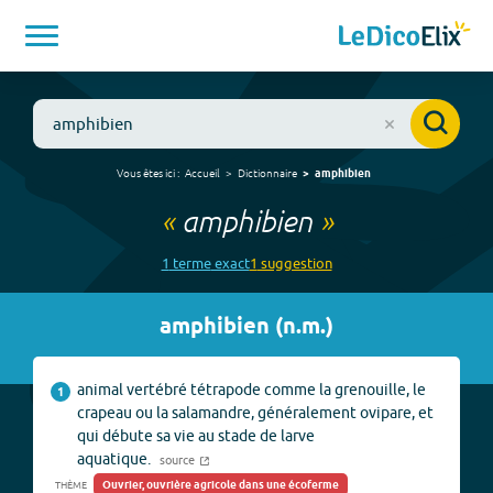
Vous êtes ici :
Accueil
Dictionnaire
amphibien
«
amphibien
»
1
terme
exact
1
suggestion
amphibien
(
n.m.
)
animal vertébré tétrapode comme la grenouille, le
1
crapeau ou la salamandre, généralement ovipare, et
qui débute sa vie au stade de larve
aquatique.
source
Ouvrier, ouvrière agricole dans une écoferme
THÈME