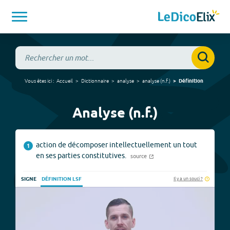
Vous êtes ici :
Accueil
Dictionnaire
analyse
analyse
(
n.f.
)
Définition
Analyse (n.f.)
action de décomposer intellectuellement un tout
1
en ses parties constitutives.
source
Il y a un souci ?
SIGNE
DÉFINITION LSF