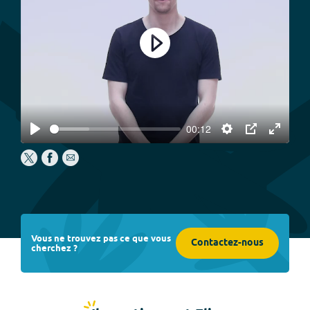
Play
00:12
Play
Settings
PIP
Enter
fullscree
Vous ne trouvez pas ce que vous
Contactez-nous
cherchez ?