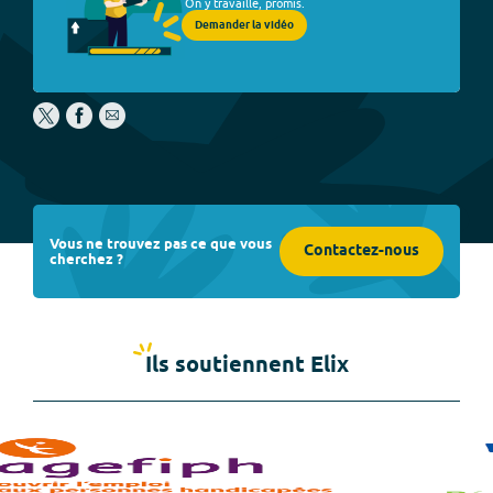
On y travaille, promis.
Demander la vidéo
Vous ne trouvez pas ce que vous
Contactez-nous
cherchez ?
Ils soutiennent Elix