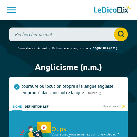
Vous êtes ici :
Accueil
Dictionnaire
anglicisme
anglicisme
(
n.m.
)
Anglicisme (n.m.)
tournure ou locution propre à la langue anglaise,
2
emprunté dans une autre langue.
source
Il y a un souci ?
SIGNE
DÉFINITION LSF
Oups.
Vous aussi, vous aimeriez voir une vidéo ici ?