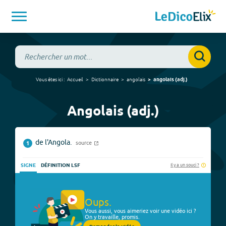
Vous êtes ici :
Accueil
Dictionnaire
angolais
angolais
(
adj.
)
Angolais (adj.)
de l'Angola.
source
1
Il y a un souci ?
SIGNE
DÉFINITION LSF
Oups.
Vous aussi, vous aimeriez voir une vidéo ici ?
On y travaille, promis.