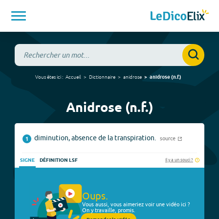
Vous êtes ici :
Accueil
Dictionnaire
anidrose
anidrose
(
n.f.
)
Anidrose (n.f.)
diminution, absence de la transpiration.
source
1
Il y a un souci ?
SIGNE
DÉFINITION LSF
Oups.
Vous aussi, vous aimeriez voir une vidéo ici ?
On y travaille, promis.