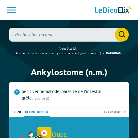
Vous êtes ici :
Accueil
Dictionnaire
ankylostome
ankylostome
(
n.m.
)
Définition
Ankylostome (n.m.)
petit ver nématode, parasite de l'intestin
1
grêle.
source
Il y a un souci ?
SIGNE
DÉFINITION LSF
Oups.