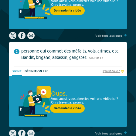
Vous aussi, vous aimeriez voir une vidéo ici ?
On y travaille, promis.
Demander la vidéo
+
Voir tous les signes
personne qui commet des méfaits, vols, crimes, etc.
2
Bandit, brigand, assassin, gangster.
source
Il y a un souci ?
SIGNE
DÉFINITION LSF
Oups.
Vous aussi, vous aimeriez voir une vidéo ici ?
On y travaille, promis.
Demander la vidéo
+
Voir tous les signes