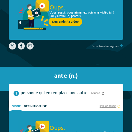
Oups.
Vous aussi, vous aimeriez voir une vidéo ici ?
On y travaille, promis.
Demander la vidéo
+
Voir tous les signes
ante
(
n.
)
personne qui en remplace une autre.
source
1
Il y a un souci ?
SIGNE
DÉFINITION LSF
Oups.