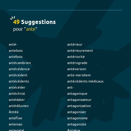
49
Suggestion
s
pour "
ante
"
anté-
antérieur
antebois
antérieurement
antébois
antériorité
antécambrien
antérograde
antécédence
antéversion
antécédent
ante meridiem
antécédents
antécédents médicaux
antécéder
ant-
antéchrist
antagonique
antédater
antagonisateur
antédiluvien
antagonisation
Antée
antagoniser
antéfixe
antagonisme
antenais
antagoniste
antenatal
Antakya