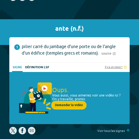
ante
(
n.f.
)
pilier carré du jambage d'une porte ou de l'angle
1
d'un édifice (temples grecs et romains).
source
Il y a un souci ?
SIGNE
DÉFINITION LSF
Oups.
Vous aussi, vous aimeriez voir une vidéo ici ?
On y travaille, promis.
Demander la vidéo
+
Voir tous les signes