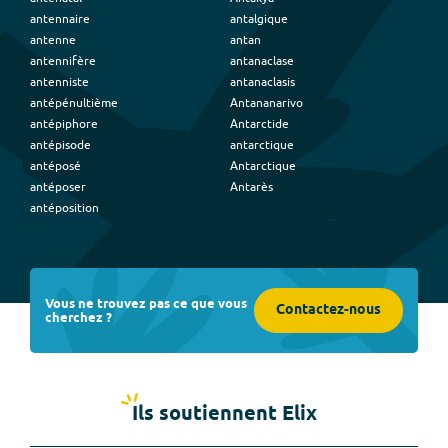
antennaire
antalgique
antenne
antan
antennifère
antanaclase
antenniste
antanaclasis
antépénultième
Antananarivo
antépiphore
Antarctide
antépisode
antarctique
antéposé
Antarctique
antéposer
Antarès
antéposition
Vous ne trouvez pas ce que vous
Contactez-nous
cherchez ?
Ils soutiennent Elix