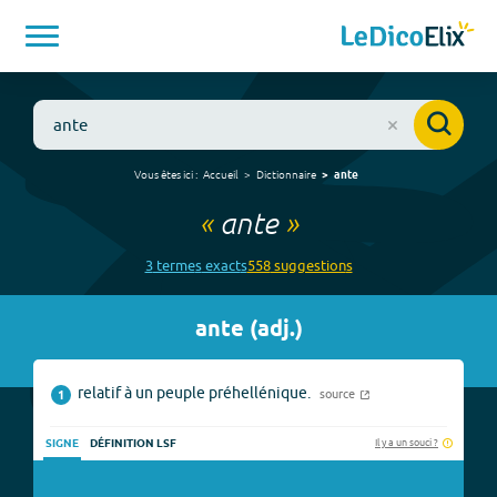
Vous êtes ici :
Accueil
Dictionnaire
ante
«
ante
»
3
terme
s
exact
s
558
suggestion
s
ante
(
adj.
)
relatif à un peuple préhellénique.
source
1
Il y a un souci ?
SIGNE
DÉFINITION LSF