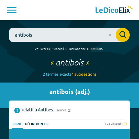
Vous êtes ici :
Accueil
Dictionnaire
antibois
«
antibois
»
2
terme
s
exact
s
4
suggestion
s
antibois
(
adj.
)
relatif à Antibes.
source
1
Il y a un souci ?
SIGNE
DÉFINITION LSF