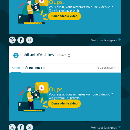
Oups.
Vous aussi, vous aimeriez voir une vidéo ici ?
On y travaille, promis.
Demander la vidéo
+
Voir tous les signes
habitant d'Antibes.
source
2
Il y a un souci ?
SIGNE
DÉFINITION LSF
Oups.
Vous aussi, vous aimeriez voir une vidéo ici ?
On y travaille, promis.
Demander la vidéo
+
Voir tous les signes