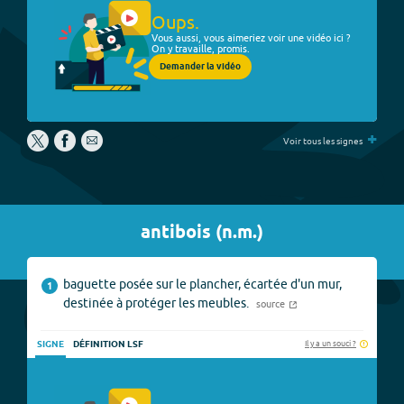
Oups.
Vous aussi, vous aimeriez voir une vidéo ici ?
On y travaille, promis.
Demander la vidéo
+
Voir tous les signes
antibois
(
n.m.
)
baguette posée sur le plancher, écartée d'un mur,
1
destinée à protéger les meubles.
source
Il y a un souci ?
SIGNE
DÉFINITION LSF