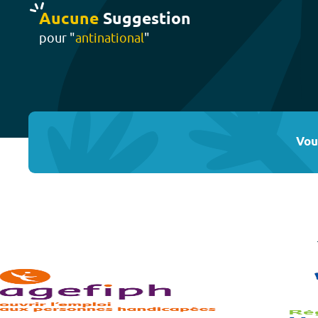
Aucune
Suggestion
pour "
antinational
"
Vou