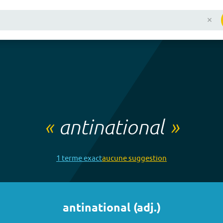
«
antinational
»
1
terme
exact
aucune
suggestion
antinational
(
adj.
)