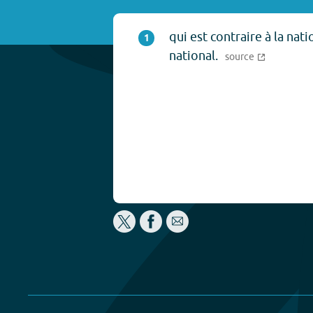
qui est contraire à la nati
1
national.
source