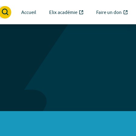
Accueil
Elix académie
Faire un don