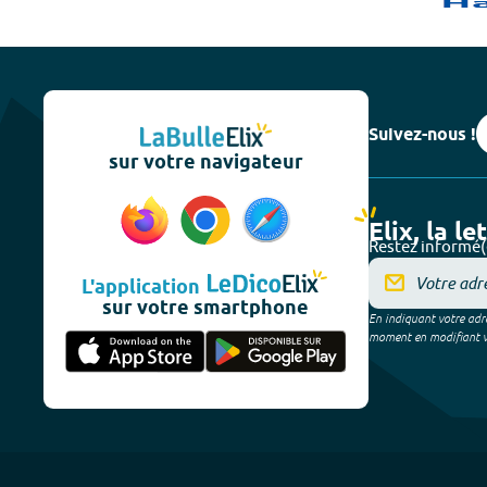
Suivez-nous !
sur votre navigateur
Elix, la le
Restez informé(
L'application
sur votre smartphone
En indiquant votre adre
moment en modifiant vos