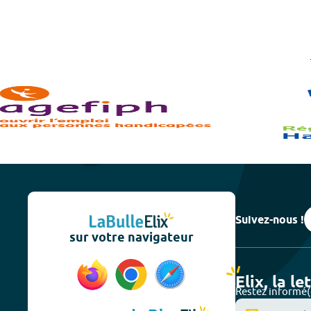
Suivez-nous !
sur votre navigateur
Elix, la le
Restez informé(