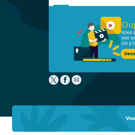
Ou
Vous a
voir u
On y t
Dema
Vou