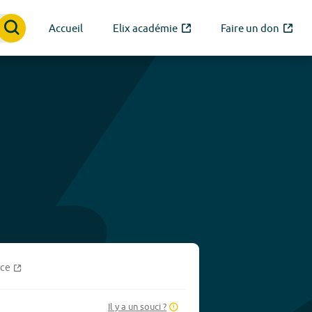
Accueil
Elix académie
Faire un don
rce
Il y a un souci ?