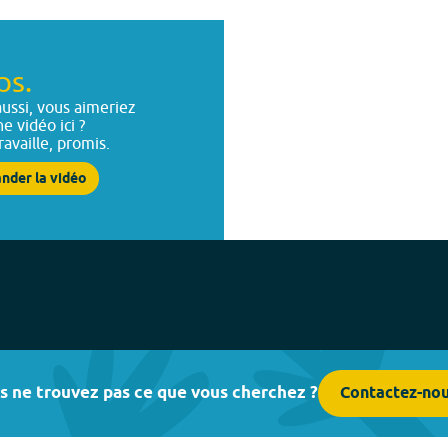
ps.
ussi, vous aimeriez
ne vidéo ici ?
ravaille, promis.
nder la vidéo
s ne trouvez pas ce que vous cherchez ?
Contactez-no