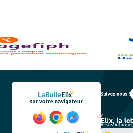
Suivez-nous !
sur votre navigateur
Elix, la le
Restez informé(