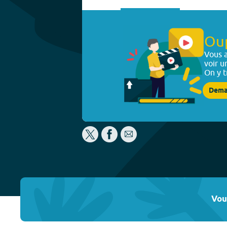
Ou
Vous a
voir u
On y t
Dema
Vou