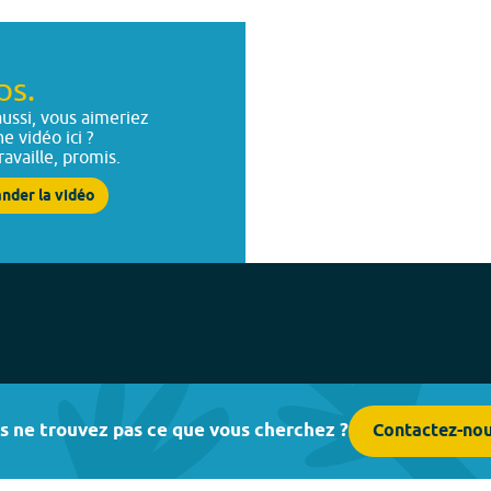
ps.
ussi, vous aimeriez
ne vidéo ici ?
ravaille, promis.
nder la vidéo
s ne trouvez pas ce que vous cherchez ?
Contactez-no