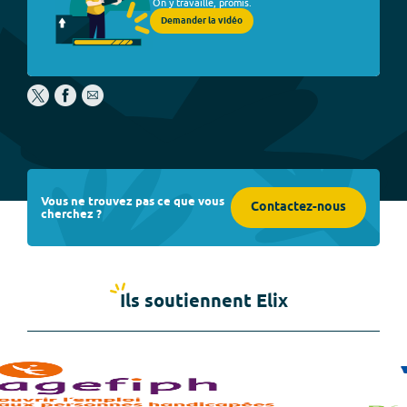
On y travaille, promis.
Demander la vidéo
Vous ne trouvez pas ce que vous
Contactez-nous
cherchez ?
Ils soutiennent Elix