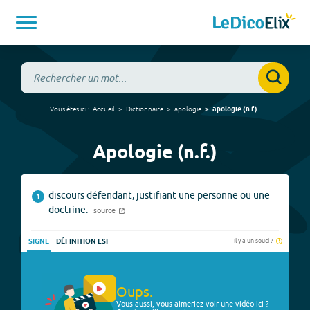
Vous êtes ici :
Accueil
Dictionnaire
apologie
apologie
(
n.f.
)
Apologie (n.f.)
discours défendant, justifiant une personne ou une
1
doctrine.
source
Il y a un souci ?
SIGNE
DÉFINITION LSF
Oups.
Vous aussi, vous aimeriez voir une vidéo ici ?