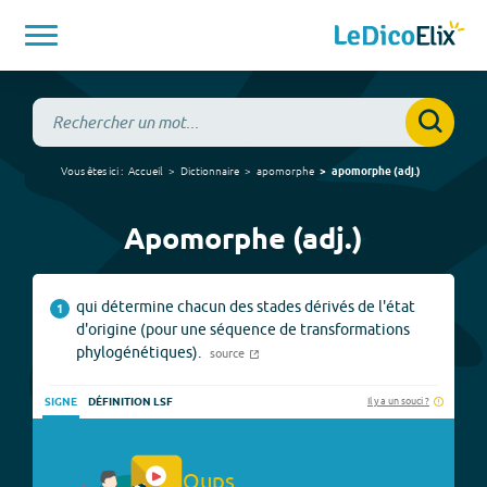
Vous êtes ici :
Accueil
Dictionnaire
apomorphe
apomorphe
(
adj.
)
Apomorphe (adj.)
qui détermine chacun des stades dérivés de l'état
1
d'origine (pour une séquence de transformations
phylogénétiques).
source
Il y a un souci ?
SIGNE
DÉFINITION LSF
Oups.