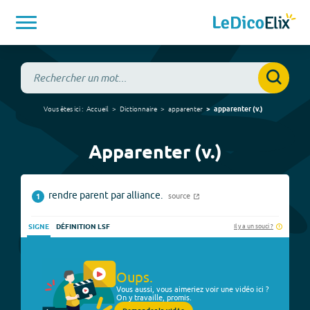
Vous êtes ici :
Accueil
Dictionnaire
apparenter
apparenter
(
v.
)
Apparenter (v.)
rendre parent par alliance.
source
1
Il y a un souci ?
SIGNE
DÉFINITION LSF
Oups.
Vous aussi, vous aimeriez voir une vidéo ici ?
On y travaille, promis.