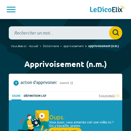
Vous êtes ici :
Accueil
Dictionnaire
apprivoisement
apprivoisement
(
n.m.
)
Apprivoisement (n.m.)
action d'apprivoiser.
source
1
Il y a un souci ?
SIGNE
DÉFINITION LSF
Oups.
Vous aussi, vous aimeriez voir une vidéo ici ?
On y travaille, promis.