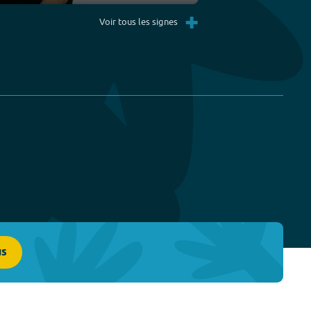
Settings
PIP
Enter
+
fullscreen
Voir tous les signes
us