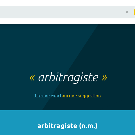
«
arbitragiste
»
1
terme
exact
aucune
suggestion
arbitragiste
(
n.m.
)