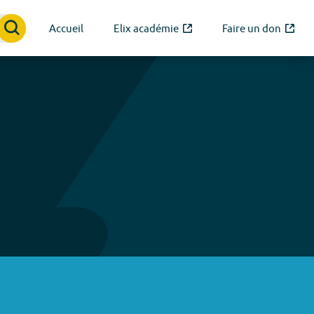
Accueil
Elix académie
Faire un don