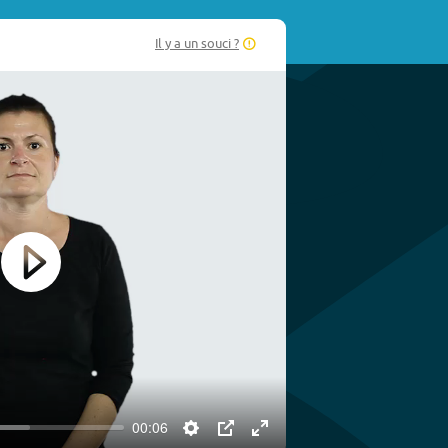
Il y a un souci ?
Play
00:06