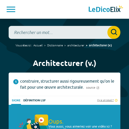
Vous êtes ici :
Accueil
Dictionnaire
architecturer
architecturer
(
v.
)
Architecturer (v.)
construire, structurer aussi rigoureusement qu'on le
1
fait pour une œuvre architecturale.
source
Il y a un souci ?
SIGNE
DÉFINITION LSF
Oups.
Vous aussi, vous aimeriez voir une vidéo ici ?