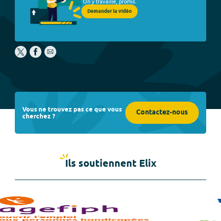
On y travaille, promis.
Demander la vidéo
Vous ne trouvez pas ce que vous
Contactez-nous
cherchez ?
Ils soutiennent Elix