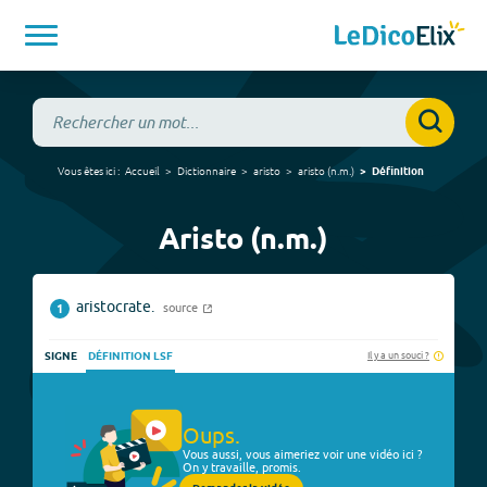
Vous êtes ici :
Accueil
Dictionnaire
aristo
aristo
(
n.m.
)
Définition
Aristo (n.m.)
aristocrate.
source
1
Il y a un souci ?
SIGNE
DÉFINITION LSF
Oups.
Vous aussi, vous aimeriez voir une vidéo ici ?
On y travaille, promis.