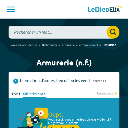
Vous êtes ici :
Accueil
Dictionnaire
armurerie
armurerie
(
n.f.
)
Définition
Armurerie (n.f.)
fabrication d'armes; lieu où on les vend.
source
1
Il y a un souci ?
SIGNE
DÉFINITION LSF
Oups.
Vous aussi, vous aimeriez voir une vidéo ici ?
On y travaille, promis.