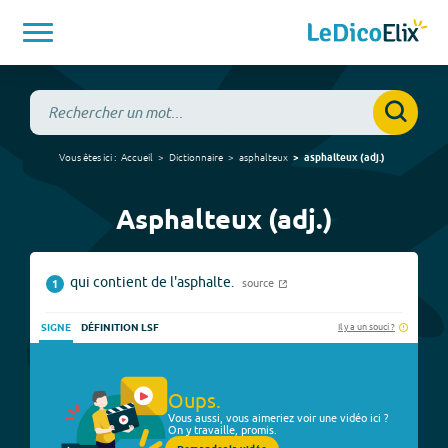
Vous êtes ici :
Accueil
Dictionnaire
asphalteux
asphalteux
(
adj.
)
Asphalteux (adj.)
qui contient de l'asphalte.
source
1
Il y a un souci ?
SIGNE
DÉFINITION LSF
Oups.
Vous aussi, vous aimeriez voir une vidéo ici ?
On y travaille, promis.