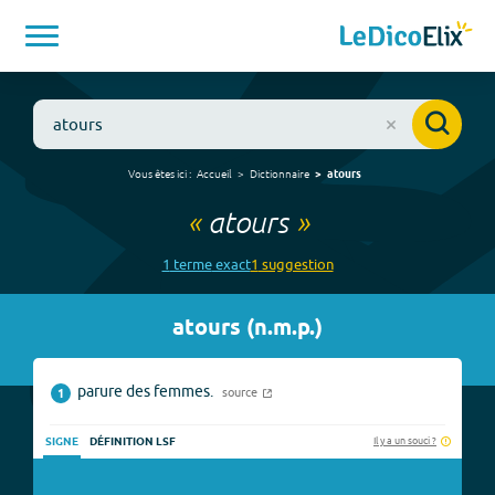
Vous êtes ici :
Accueil
Dictionnaire
atours
«
atours
»
1
terme
exact
1
suggestion
atours
(
n.m.p.
)
parure des femmes.
source
1
Il y a un souci ?
SIGNE
DÉFINITION LSF