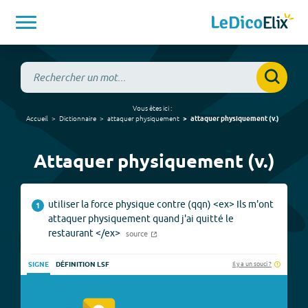
Vous êtes ici :
Accueil
Dictionnaire
attaquer physiquement
attaquer physiquement
(
v.
)
Attaquer physiquement (v.)
utiliser la force physique contre (qqn) <ex> Ils m'ont
1
attaquer physiquement quand j'ai quitté le
restaurant </ex>
source
Il y a un souci ?
SIGNE
DÉFINITION LSF