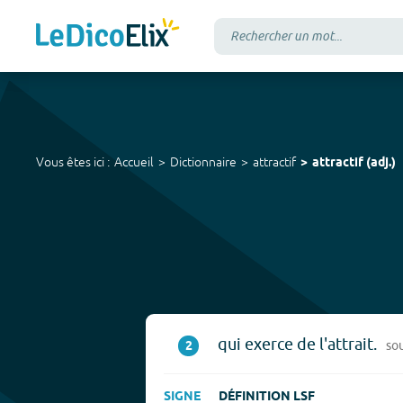
Vous êtes ici :
Accueil
Dictionnaire
attractif
attractif
(
adj.
)
qui exerce de l'attrait.
2
so
SIGNE
DÉFINITION LSF