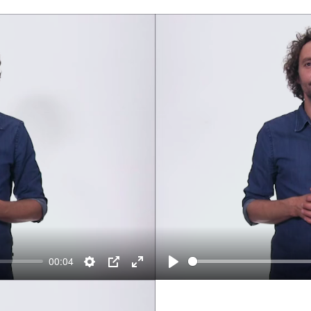
00:04
Settings
PIP
Enter
Play
fullscreen