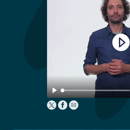
Play
Play