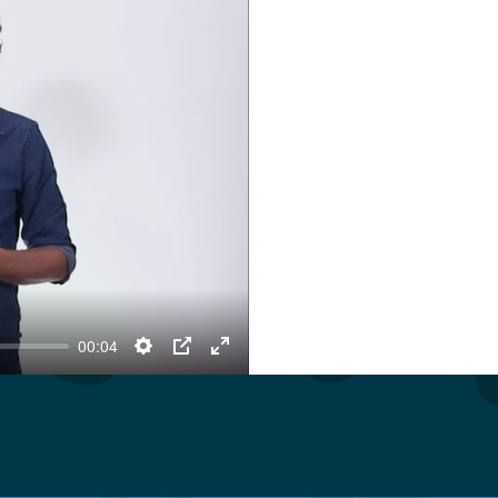
00:04
Settings
PIP
Enter
fullscreen