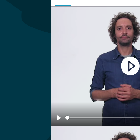
Play
Play