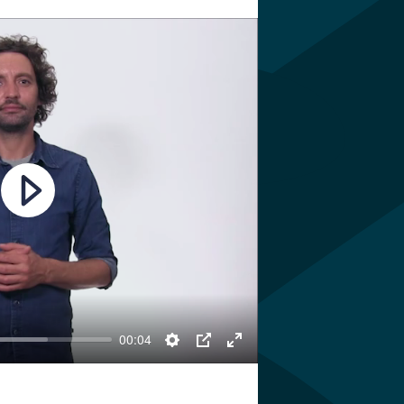
Play
00:04
Settings
PIP
Enter
fullscreen