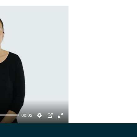
00:02
Settings
PIP
Enter
fullscreen