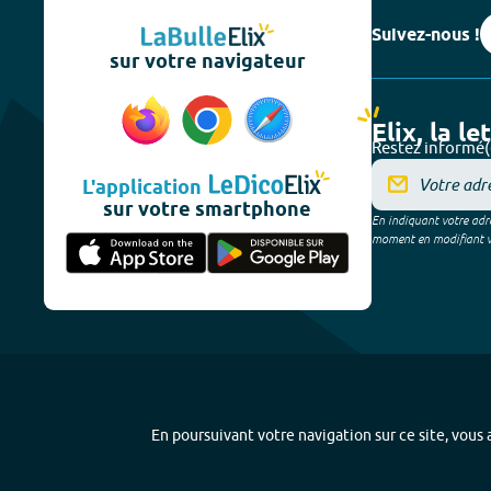
Suivez-nous !
sur votre navigateur
Elix, la le
Restez informé(
L'application
sur votre smartphone
En indiquant votre adre
moment en modifiant vos
En poursuivant votre navigation sur ce site, vous a
Plan du site
-