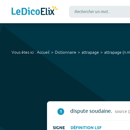
Vous êtes ici :
Accueil
Dictionnaire
attrapage
attrapage
(
n.m
dispute soudaine.
1
source
SIGNE
DÉFINITION LSF