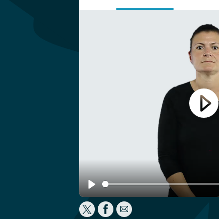
Play
Play