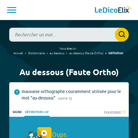
Vous êtes ici :
Accueil
Dictionnaire
au dessous
au dessous
(
Faute Ortho
)
Définition
Au dessous (Faute Ortho)
mauvaise orthographe couramment utilisée pour le
1
mot "au-dessous"
source
Il y a un souci ?
SIGNE
DÉFINITION LSF
Oups.