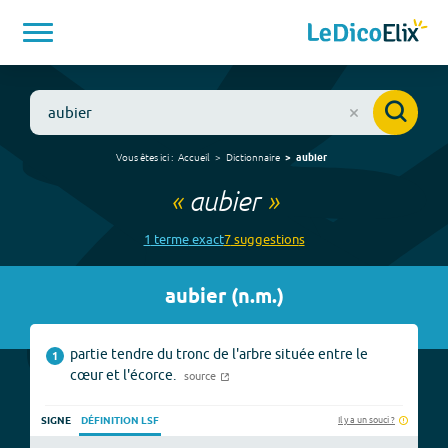
Vous êtes ici :
Accueil
Dictionnaire
aubier
«
aubier
»
1
terme
exact
7
suggestion
s
aubier
(
n.m.
)
partie tendre du tronc de l'arbre située entre le
1
cœur et l'écorce.
source
Il y a un souci ?
SIGNE
DÉFINITION LSF