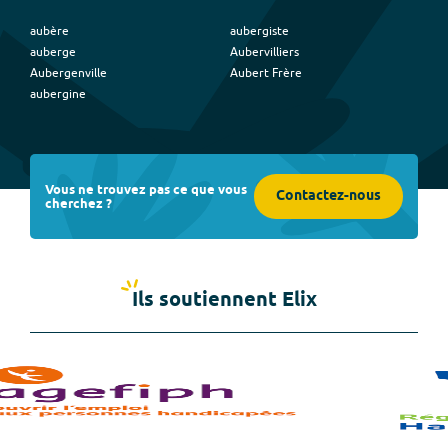
aubère
aubergiste
auberge
Aubervilliers
Aubergenville
Aubert Frère
aubergine
Vous ne trouvez pas ce que vous
Contactez-nous
cherchez ?
Ils soutiennent Elix