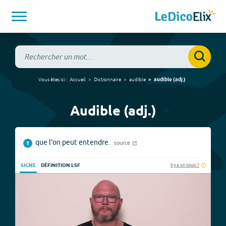
Vous êtes ici :
Accueil
Dictionnaire
audible
audible
(
adj.
)
Audible (adj.)
que l'on peut entendre.
source
1
Il y a un souci ?
SIGNE
DÉFINITION LSF