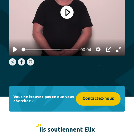
Play
00:04
Play
Settings
PIP
Enter
fullscree
Vous ne trouvez pas ce que vous
Contactez-nous
cherchez ?
Ils soutiennent Elix