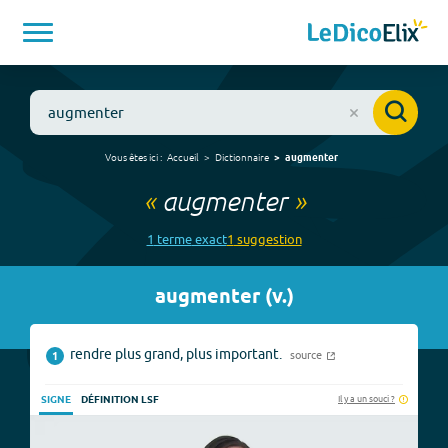
Vous êtes ici :
Accueil
Dictionnaire
augmenter
«
augmenter
»
1
terme
exact
1
suggestion
augmenter
(
v.
)
rendre plus grand, plus important.
source
1
Il y a un souci ?
SIGNE
DÉFINITION LSF