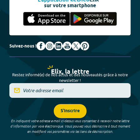
L'application
sur votre smartphone
Suivez-nous !
Elix, la lettre
Restez informé(e) de nos actus et des nouveautés grâce à notre
newsletter !
S'inscrire
En indiquant votre adresse e-mail ci-dessus vous consentez à recevoir notre lettre
d’information par voie électronique. Vous pouvez vous désinscrire à tout moment
en modifiant vos paramètres via les liens de désinscription.