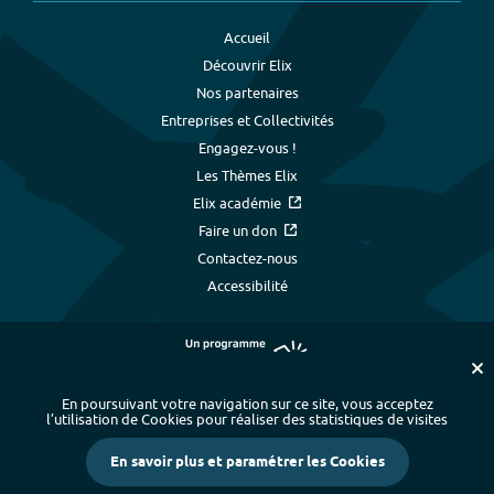
Accueil
Découvrir Elix
Nos partenaires
Entreprises et Collectivités
Engagez-vous !
Les Thèmes Elix
Elix académie
Faire un don
Contactez-nous
Accessibilité
En poursuivant votre navigation sur ce site, vous acceptez
l’utilisation de Cookies pour réaliser des statistiques de visites
Plan du site
-
Index alphabétique
-
En savoir plus et paramétrer les Cookies
Mentions légales et données personnelles
-
Paramétrer les cookies
-
Crédits