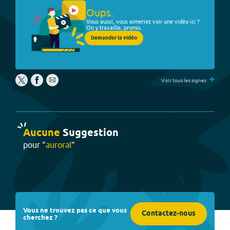
Oups.
Vous aussi, vous aimeriez voir une vidéo ici ?
On y travaille, promis.
Demander la vidéo
+
Voir tous les signes
Aucune
Suggestion
pour "
auroral
"
Vous ne trouvez pas ce que vous
Contactez-nous
cherchez ?