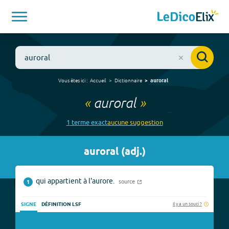
Vous êtes ici :
Accueil
Dictionnaire
auroral
«
auroral
»
1
terme
exact
aucune
suggestion
auroral
(
adj.
)
qui appartient à l'aurore.
source
1
Il y a un souci ?
SIGNE
DÉFINITION LSF