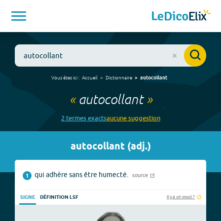
Vous êtes ici :
Accueil
Dictionnaire
autocollant
«
autocollant
»
2
terme
s
exact
s
aucune
suggestion
autocollant
(
adj.
)
qui adhère sans être humecté.
source
1
Il y a un souci ?
SIGNE
DÉFINITION LSF