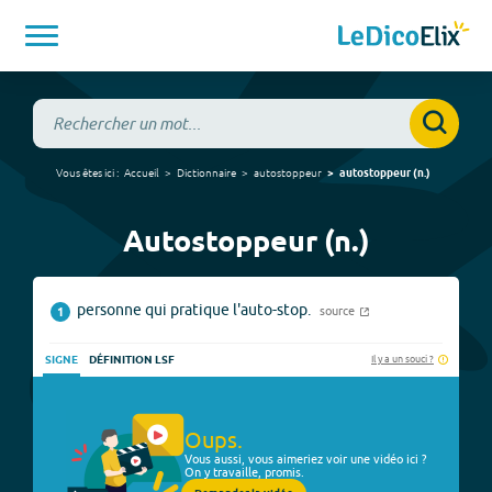
Vous êtes ici :
Accueil
Dictionnaire
autostoppeur
autostoppeur
(
n.
)
Autostoppeur (n.)
personne qui pratique l'auto-stop.
source
1
Il y a un souci ?
SIGNE
DÉFINITION LSF
Oups.
Vous aussi, vous aimeriez voir une vidéo ici ?
On y travaille, promis.