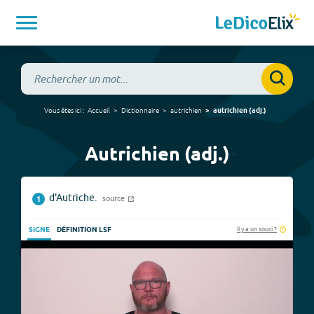
Vous êtes ici :
Accueil
Dictionnaire
autrichien
autrichien
(
adj.
)
Autrichien (adj.)
d'Autriche.
source
1
Il y a un souci ?
SIGNE
DÉFINITION LSF