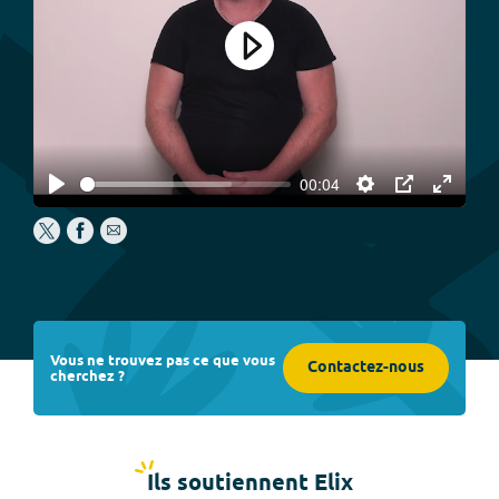
Play
00:04
Play
Settings
PIP
Enter
fullscree
Vous ne trouvez pas ce que vous
Contactez-nous
cherchez ?
Ils soutiennent Elix