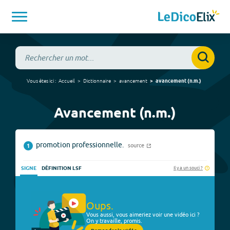
Vous êtes ici :
Accueil
Dictionnaire
avancement
avancement
(
n.m.
)
Avancement (n.m.)
promotion professionnelle.
source
1
Il y a un souci ?
SIGNE
DÉFINITION LSF
Oups.
Vous aussi, vous aimeriez voir une vidéo ici ?
On y travaille, promis.