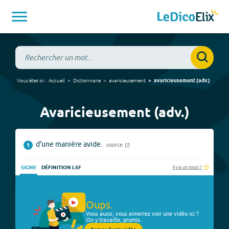
Vous êtes ici :
Accueil
Dictionnaire
avaricieusement
avaricieusement
(
adv.
)
Avaricieusement (adv.)
d'une manière avide.
source
1
Il y a un souci ?
SIGNE
DÉFINITION LSF
Oups.
Vous aussi, vous aimeriez voir une vidéo ici ?
On y travaille, promis.